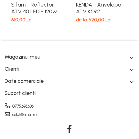
Sifam - Reflector
KENDA - Anvelopa
ATV 40 LED - 120w
ATV K592
7200Lum, Epistar
610,00 Lei
de la 620,00 Lei
Magazinul meu
Clienti
Date comerciale
Suport clienti
0775.696.686
salut@hisun.ro