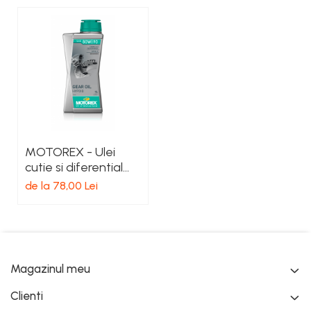
MOTOREX - Ulei
cutie si diferential
GEAR OIL HYPOID
de la 78,00 Lei
80W90 - 1L
Magazinul meu
Clienti